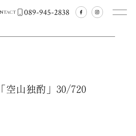
089-945-2838
NTACT
トップページへ
飲食店経営のお客様
一般のお客様
空山独酌」30/720
商品情報
お気に入りリスト