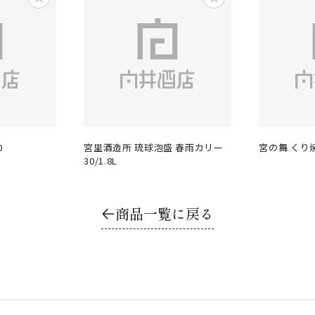
0
宮里酒造所 琉球泡盛 春雨カリー
宮の舞 くり焼
30/1.8L
商品一覧に戻る