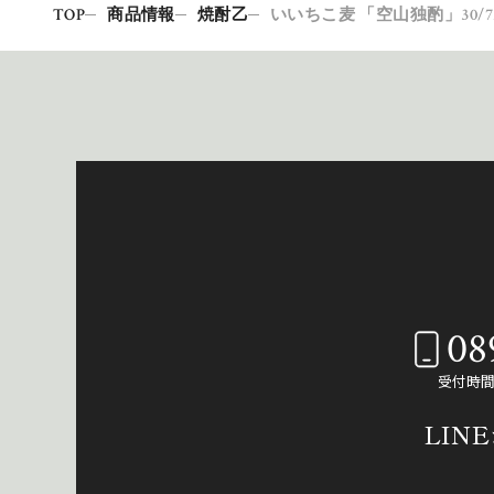
TOP
商品情報
焼酎乙
いいちこ麦 「空山独酌」30/7
08
受付時間：
LIN