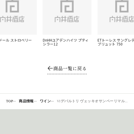
ドール ストロベリー
DnHHユアデンハイツ プティ
ETトーレス サングレ
シラー12
ブリュット 750
商品一覧に戻る
TOP
商品情報
ワイン
VIデバルトリ ヴェッキオサンペーリマルサラ