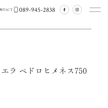
089-945-2838
NTACT
トップページへ
飲食店経営のお客様
一般のお客様
エラ ペドロヒメネス750
商品情報
お気に入りリスト