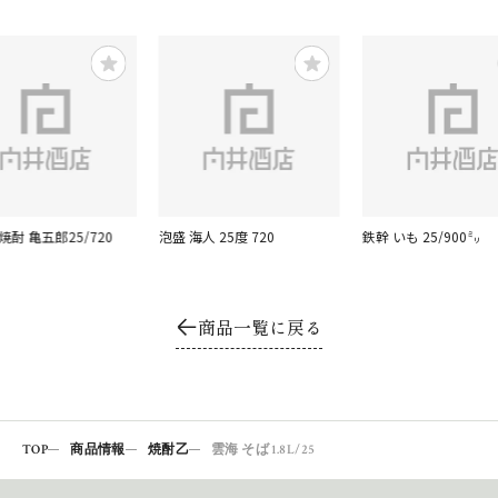
焼酎 亀五郎25/720
泡盛 海人 25度 720
鉄幹 いも 25/900㍉
商品一覧に戻る
TOP
商品情報
焼酎乙
雲海 そば 1.8L/25