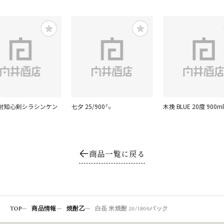
酎知心剣シラシンケン
七夕 25/900㍉
木挽 BLUE 20度 900ml
商品一覧に戻る
TOP
商品情報
焼酎乙
白岳 米焼酎 20/1800パック