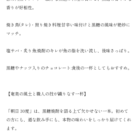
香りが好相性。
焼き鳥(タレ)・照り焼き料理:甘辛い味付けと黒糖の風味が絶妙に
マッチ。
塩サバ・炙り魚:焼酎のキレが魚の脂を洗い流し、後味さっぱり。
黒糖やナッツ入りのチョコレート:食後の一杯としてもおすすめ。
【奄美の風土と職人の技が織りなす一杯】
「朝日 30度」は、黒糖焼酎を語る上で欠かせない一本。初めて
の方にも、通な飲み手にも、本物の味わいをしっかり届けてくれ
ます。