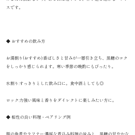
スです。
◆ おすすめの飲み方
お湯割り(おすすめ):香ばしさと甘みが一層引き立ち、黒糖のコク
をしっかり感じられます。寒い季節の晩酌にもぴったり。
水割り:すっきりとした飲み口に。食中酒としても◎
ロック:力強い風味と香りをダイレクトに楽しみたい方に。
◆ 相性の良い料理・ペアリング例
豚の角煮やラフテー:濃厚な煮込み料理の旨みと、黒糖の甘やかな