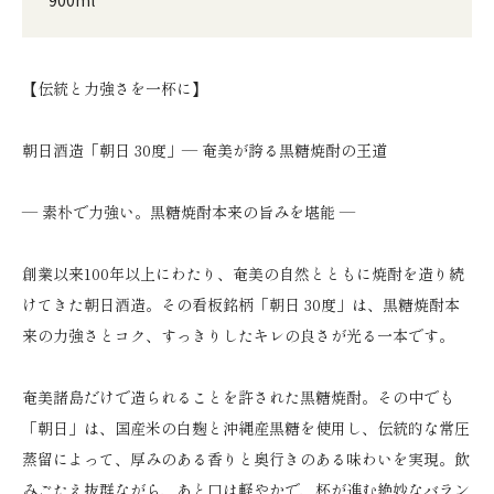
【伝統と力強さを一杯に】
朝日酒造「朝日 30度」— 奄美が誇る黒糖焼酎の王道
― 素朴で力強い。黒糖焼酎本来の旨みを堪能 ―
創業以来100年以上にわたり、奄美の自然とともに焼酎を造り続
けてきた朝日酒造。その看板銘柄「朝日 30度」は、黒糖焼酎本
来の力強さとコク、すっきりしたキレの良さが光る一本です。
奄美諸島だけで造られることを許された黒糖焼酎。その中でも
「朝日」は、国産米の白麹と沖縄産黒糖を使用し、伝統的な常圧
蒸留によって、厚みのある香りと奥行きのある味わいを実現。飲
みごたえ抜群ながら、あと口は軽やかで、杯が進む絶妙なバラン