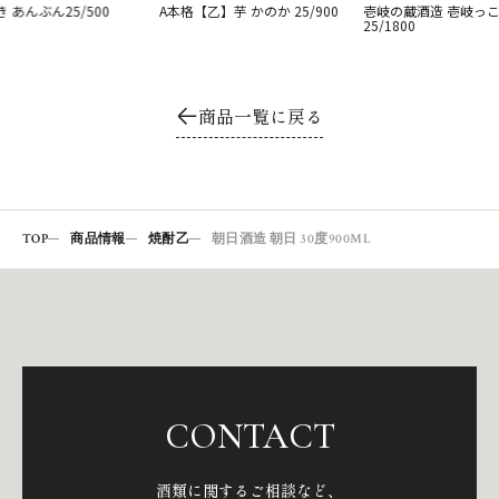
 あんぶん25/500
A本格【乙】芋 かのか 25/900
壱岐の蔵酒造 壱岐っ
25/1800
商品一覧に戻る
TOP
商品情報
焼酎乙
朝日酒造 朝日 30度900ML
CONTACT
酒類に関するご相談など、