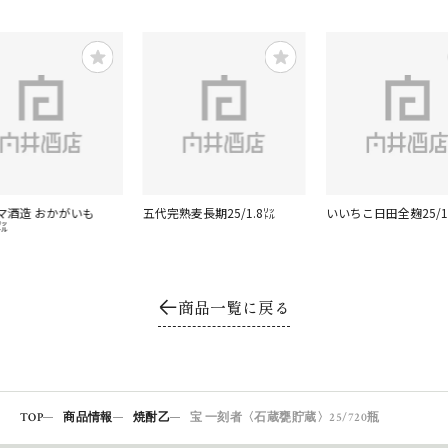
マ酒造 おかがいも
五代完熟麦長期25/1.8㍑
いいちこ日田全麹25/1
8㍑
商品一覧に戻る
TOP
商品情報
焼酎乙
宝 一刻者〈石蔵甕貯蔵〉25/720瓶