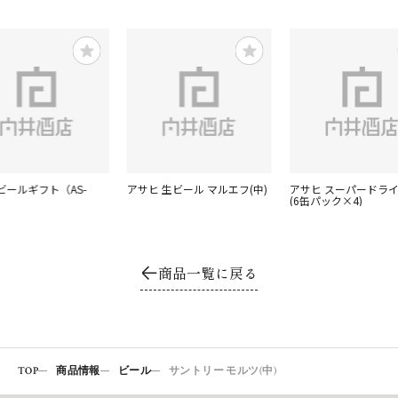
ビールギフト（AS-
アサヒ 生ビール マルエフ(中)
アサヒ スーパードライ
(6缶パック×4)
商品一覧に戻る
TOP
商品情報
ビール
サントリー モルツ(中)