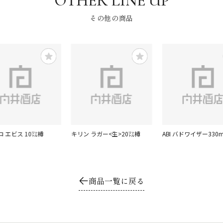
その他の商品
 エビス 10㍑樽
キリン ラガー<生>20㍑樽
ABI バドワイザー330m
商品一覧に戻る