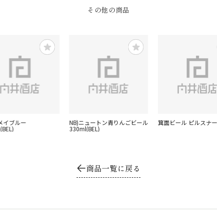
その他の商品
シメイブルー
NB)ニュートン青りんごビール
箕面ビール ピルスナー 
(BEL)
330ml(BEL)
商品一覧に戻る