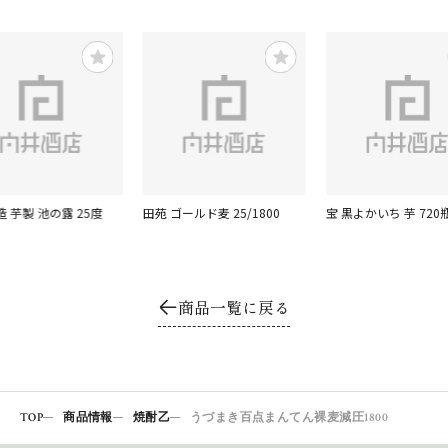
 芋製 池の露 25度
田苑 ゴールド麦 25/1800
宝 黒よかいち 芋 720
商品一覧に戻る
TOP
商品情報
焼酎乙
うづまき百点まんてん裸麦減圧1800