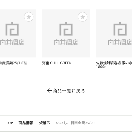
麦長期25/1.8㍑
海童 CHILL GREEN
佐藤焼酎製造場 銀の水
1800ml
商品一覧に戻る
TOP
商品情報
焼酎乙
いいちこ日田全麹25/900