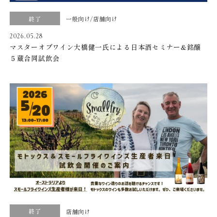
終了
一般向け/店舗向け
2026.05.28
マスターオブワイン大橋健一氏による日本酒セミナー&銘醸
５蔵合同試飲会
終了
店舗向け