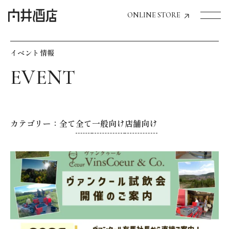
ONLINE STORE
イベント情報
トップページへ
飲食店経営のお客様
一般のお客様
カテゴリー：
全て
全て
一般向け
店舗向け
商品情報
お気に入りリスト
お気に入り機能の活用方法
イベント情報